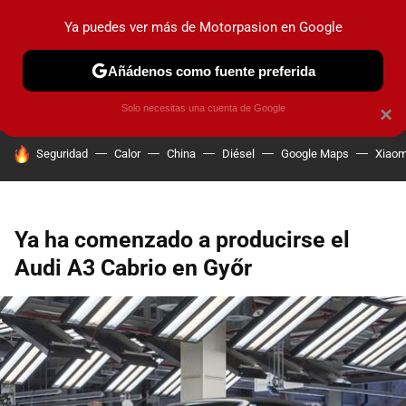
Ya puedes ver más de Motorpasion en Google
PRUEBAS
COCHES ELÉCTRICOS
OBSERVATORIO
F1
Añádenos como fuente preferida
Solo necesitas una cuenta de Google
×
HOY SE HABLA DE
Seguridad
Calor
China
Diésel
Google Maps
Xiaom
Ya ha comenzado a producirse el
Audi A3 Cabrio en Győr