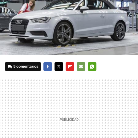
5 comentarios
FACEBOOK
TWITTER
FLIPBOARD
E-
WHATSAPP
MAIL