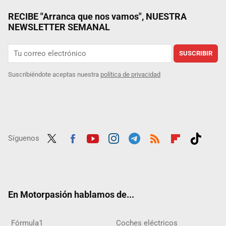
RECIBE "Arranca que nos vamos", NUESTRA
NEWSLETTER SEMANAL
SUSCRIBIR
Suscribiéndote aceptas nuestra
política de privacidad
Síguenos
Twit
Fac
Yout
Inst
Tele
RSS
Flip
Tikt
ter
ebo
ube
agra
gra
boar
ok
ok
m
m
d
En Motorpasión hablamos de...
Fórmula1
Coches eléctricos