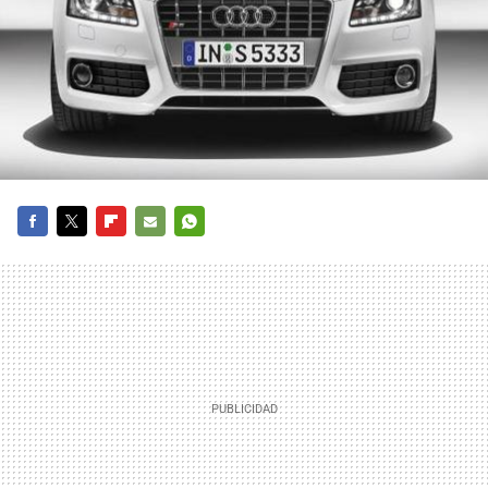
FACEBOOK
TWITTER
FLIPBOARD
E-
WHATSAPP
MAIL