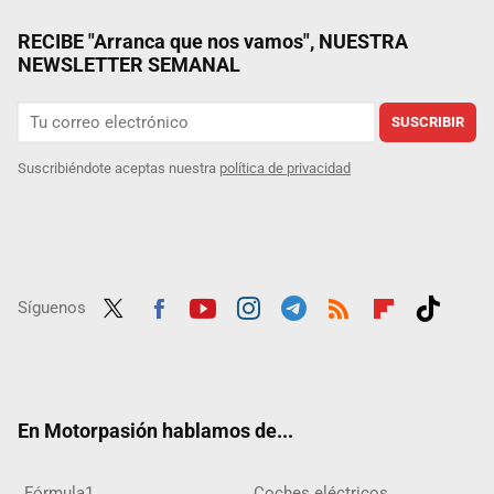
RECIBE "Arranca que nos vamos", NUESTRA
NEWSLETTER SEMANAL
SUSCRIBIR
Suscribiéndote aceptas nuestra
política de privacidad
Síguenos
Twit
Fac
Yout
Inst
Tele
RSS
Flip
Tikt
ter
ebo
ube
agra
gra
boar
ok
ok
m
m
d
En Motorpasión hablamos de...
Fórmula1
Coches eléctricos