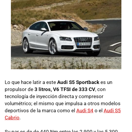
Lo que hace latir a este
Audi S5 Sportback
es un
propulsor de
3 litros, V6
TFSI
de 333 CV
, con
tecnología de inyección directa y compresor
volumétrico; el mismo que impulsa a otros modelos
deportivos de la marca como el
Audi S4
o el
Audi S5
Cabrio
.
Su par es de de 440 Nm entre las 2.900 y las 5.300