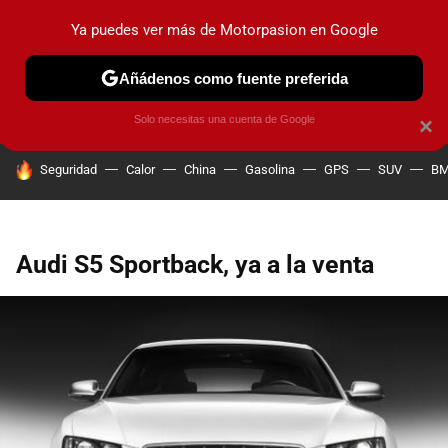
Ya puedes ver más de Motorpasion en Google
PRUEBAS
COCHES ELÉCTRICOS
OBSERVATORIO
F1
Añádenos como fuente preferida
Solo necesitas una cuenta de Google
×
HOY SE HABLA DE
Seguridad
Calor
China
Gasolina
GPS
SUV
B
Audi S5 Sportback, ya a la venta