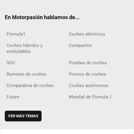
ter
ebo
ube
agra
gra
boar
ok
ok
m
m
d
En Motorpasión hablamos de...
Fórmula1
Coches eléctricos
Coches híbridos y
Compactos
enchufables
SUV
Pruebas de coches
Rumores de coches
Precios de coches
Comparativa de coches
Coches autónomos
Futuro
Mundial de Fórmula 1
VER MÁS TEMAS