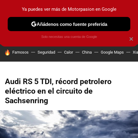
Ya puedes ver más de Motorpasion en Google
PRUEBAS
COCHES ELÉCTRICOS
OBSERVATORIO
F1
Añádenos como fuente preferida
Solo necesitas una cuenta de Google
×
HOY SE HABLA DE
Famosos
Seguridad
Calor
China
Google Maps
Xi
Audi RS 5 TDI, récord petrolero
eléctrico en el circuito de
Sachsenring