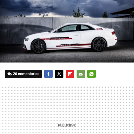
20 comentarios
FACEBOOK
TWITTER
FLIPBOARD
E-
WHATSAPP
MAIL