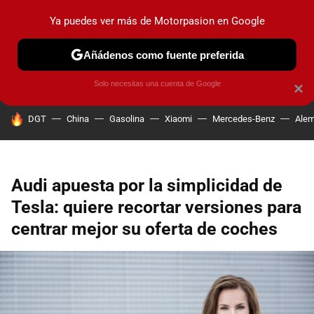
Ya puedes ver más de Motorpasion en Google
PRUEBAS
COCHES ELÉCTRICOS
OBSERVATORIO
F1
Añádenos como fuente preferida
Solo necesitas una cuenta de Google
×
HOY SE HABLA DE
DGT
China
Gasolina
Xiaomi
Mercedes-Benz
Alem
Audi apuesta por la simplicidad de
Tesla: quiere recortar versiones para
centrar mejor su oferta de coches