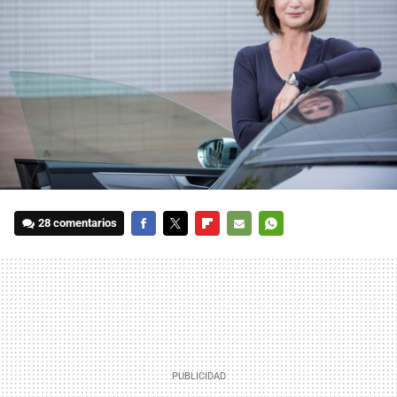
28 comentarios
FACEBOOK
TWITTER
FLIPBOARD
E-
WHATSAPP
MAIL