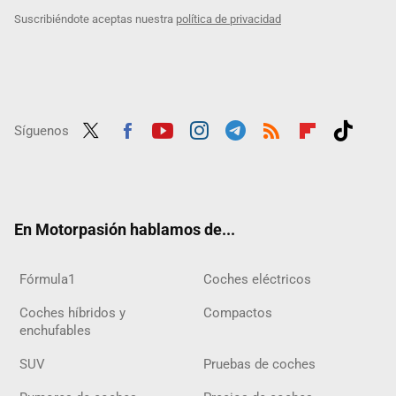
Suscribiéndote aceptas nuestra
política de privacidad
Síguenos
Twit
Fac
Yout
Inst
Tele
RSS
Flip
Tikt
ter
ebo
ube
agra
gra
boar
ok
ok
m
m
d
En Motorpasión hablamos de...
Fórmula1
Coches eléctricos
Coches híbridos y
Compactos
enchufables
SUV
Pruebas de coches