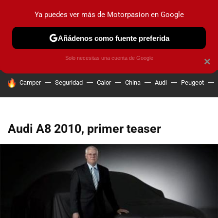
Ya puedes ver más de Motorpasion en Google
PRUEBAS
COCHES ELÉCTRICOS
OBSERVATORIO
F1
Añádenos como fuente preferida
Solo necesitas una cuenta de Google
×
HOY SE HABLA DE
Camper
Seguridad
Calor
China
Audi
Peugeot
Audi A8 2010, primer teaser