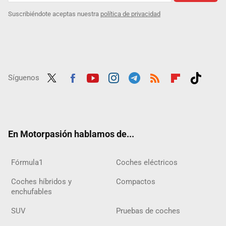
Suscribiéndote aceptas nuestra
política de privacidad
Síguenos
Twit
Fac
Yout
Inst
Tele
RSS
Flip
Tikt
ter
ebo
ube
agra
gra
boar
ok
ok
m
m
d
En Motorpasión hablamos de...
Fórmula1
Coches eléctricos
Coches híbridos y
Compactos
enchufables
SUV
Pruebas de coches