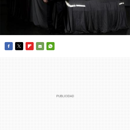
FACEBOOK
TWITTER
FLIPBOARD
E-
WHATSAPP
MAIL