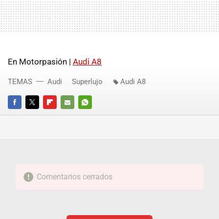
En Motorpasión |
Audi A8
TEMAS
Audi
Superlujo
Audi A8
FACEBOOK
TWITTER
FLIPBOARD
E-
WHATSAPP
MAIL
Comentarios cerrados