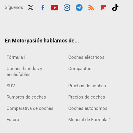
Síguenos
Twit
Fac
Yout
Inst
Tele
RSS
Flip
Tikt
ter
ebo
ube
agra
gra
boar
ok
ok
m
m
d
En Motorpasión hablamos de...
Fórmula1
Coches eléctricos
Coches híbridos y
Compactos
enchufables
SUV
Pruebas de coches
Rumores de coches
Precios de coches
Comparativa de coches
Coches autónomos
Futuro
Mundial de Fórmula 1