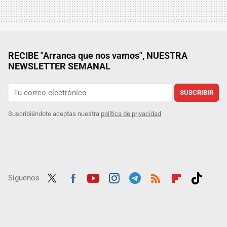
RECIBE "Arranca que nos vamos", NUESTRA
NEWSLETTER SEMANAL
SUSCRIBIR
Suscribiéndote aceptas nuestra
política de privacidad
Síguenos
Twit
Fac
Yout
Inst
Tele
RSS
Flip
Tikt
ter
ebo
ube
agra
gra
boar
ok
ok
m
m
d