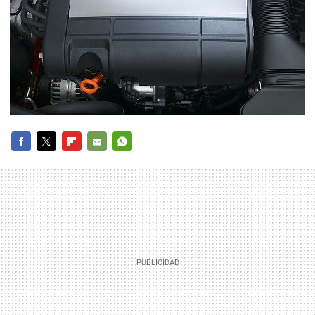
FACEBOOK
TWITTER
FLIPBOARD
E-
WHATSAPP
MAIL