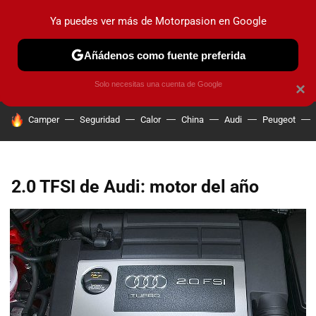
Ya puedes ver más de Motorpasion en Google
PRUEBAS
COCHES ELÉCTRICOS
OBSERVATORIO
F1
Añádenos como fuente preferida
Solo necesitas una cuenta de Google
×
HOY SE HABLA DE
Camper
Seguridad
Calor
China
Audi
Peugeot
2.0 TFSI de Audi: motor del año