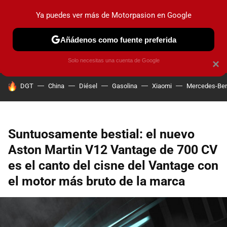
Ya puedes ver más de Motorpasion en Google
PRUEBAS
COCHES ELÉCTRICOS
OBSERVATORIO
F1
Añádenos como fuente preferida
Solo necesitas una cuenta de Google
×
HOY SE HABLA DE
DGT
China
Diésel
Gasolina
Xiaomi
Mercedes-Be
Suntuosamente bestial: el nuevo
Aston Martin V12 Vantage de 700 CV
es el canto del cisne del Vantage con
el motor más bruto de la marca