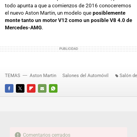
todo apunta a que a comienzos de 2016 conoceremos
el nuevo Aston Martin, un modelo que
posiblemente
monte tanto un motor V12 como un posible V8 4.0 de
Mercedes-AMG
.
TEMAS
Aston Martin
Salones del Automóvil
Salón de
FACEBOOK
TWITTER
FLIPBOARD
E-
WHATSAPP
MAIL
Comentarios cerrados