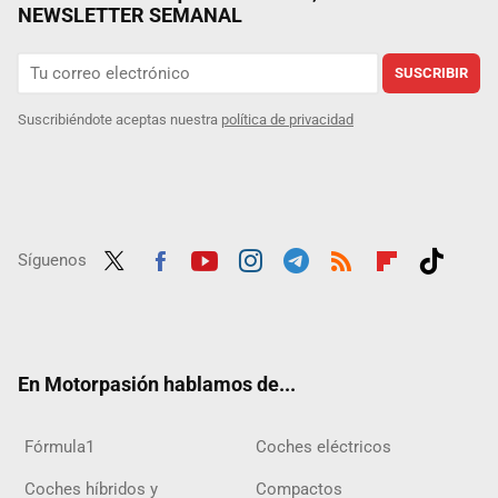
NEWSLETTER SEMANAL
SUSCRIBIR
Suscribiéndote aceptas nuestra
política de privacidad
Síguenos
Twit
Fac
Yout
Inst
Tele
RSS
Flip
Tikt
ter
ebo
ube
agra
gra
boar
ok
ok
m
m
d
En Motorpasión hablamos de...
Fórmula1
Coches eléctricos
Coches híbridos y
Compactos