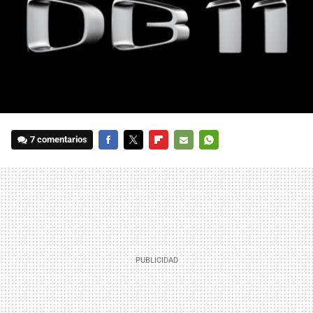
7 comentarios
FACEBOOK
TWITTER
FLIPBOARD
E-
WHATSAPP
MAIL