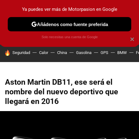
Ya puedes ver más de Motorpasion en Google
PRUEBAS
COCHES ELÉCTRICOS
OBSERVATORIO
F1
Añádenos como fuente preferida
Solo necesitas una cuenta de Google
×
HOY SE HABLA DE
Seguridad
Calor
China
Gasolina
GPS
BMW
F
Aston Martin DB11, ese será el
nombre del nuevo deportivo que
llegará en 2016