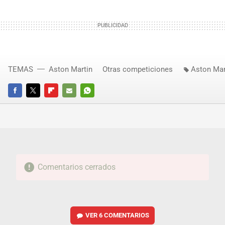
TEMAS
Aston Martin
Otras competiciones
Aston Mar
FACEBOOK
TWITTER
FLIPBOARD
E-
WHATSAPP
MAIL
Comentarios cerrados
VER
6 COMENTARIOS