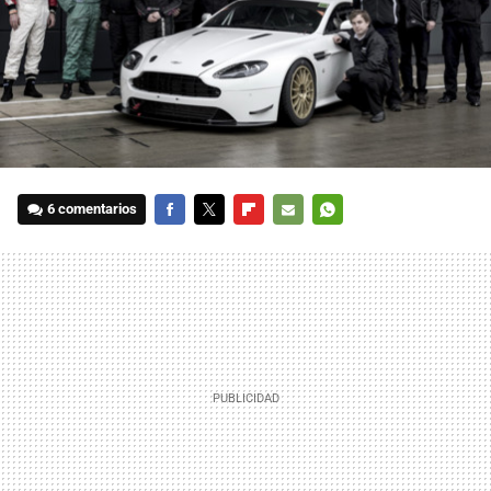
6 comentarios
FACEBOOK
TWITTER
FLIPBOARD
E-
WHATSAPP
MAIL