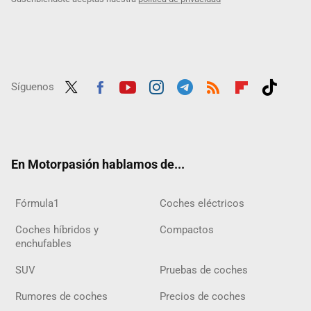
Síguenos
Twit
Fac
Yout
Inst
Tele
RSS
Flip
Tikt
ter
ebo
ube
agra
gra
boar
ok
ok
m
m
d
En Motorpasión hablamos de...
Fórmula1
Coches eléctricos
Coches híbridos y
Compactos
enchufables
SUV
Pruebas de coches
Rumores de coches
Precios de coches