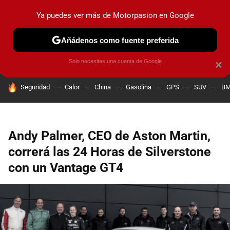
Ya puedes ver más de Motorpasion en Google
PRUEBAS
COCHES ELÉCTRICOS
OBSERVATORIO
F1
Añádenos como fuente preferida
Solo necesitas una cuenta de Google
×
HOY SE HABLA DE
Seguridad
Calor
China
Gasolina
GPS
SUV
B
Andy Palmer, CEO de Aston Martin,
correrá las 24 Horas de Silverstone
con un Vantage GT4