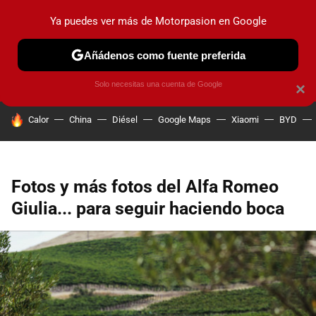
Ya puedes ver más de Motorpasion en Google
PRUEBAS
COCHES ELÉCTRICOS
OBSERVATORIO
F1
Añádenos como fuente preferida
Solo necesitas una cuenta de Google
×
HOY SE HABLA DE
Calor
China
Diésel
Google Maps
Xiaomi
BYD
Fotos y más fotos del Alfa Romeo
Giulia... para seguir haciendo boca