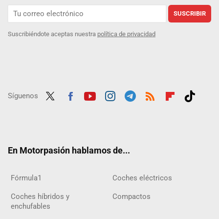
SUSCRIBIR
Suscribiéndote aceptas nuestra
política de privacidad
Síguenos
Twit
Fac
Yout
Inst
Tele
RSS
Flip
Tikt
ter
ebo
ube
agra
gra
boar
ok
ok
m
m
d
En Motorpasión hablamos de...
Fórmula1
Coches eléctricos
Coches híbridos y
Compactos
enchufables