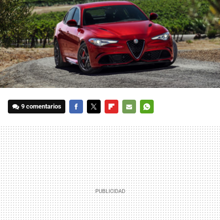
9 comentarios
FACEBOOK
TWITTER
FLIPBOARD
E-
WHATSAPP
MAIL