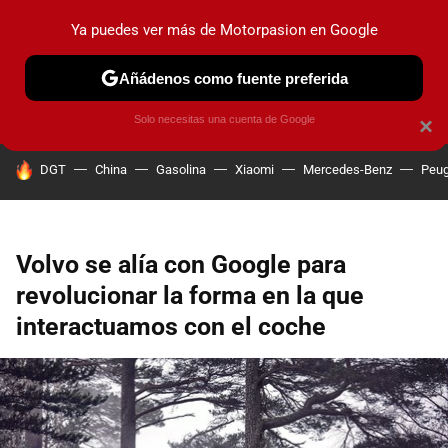
Ya puedes ver más de Motorpasion en Google
PRUEBAS
COCHES ELÉCTRICOS
OBSERVATORIO
F1
Añádenos como fuente preferida
Solo necesitas una cuenta de Google
×
HOY SE HABLA DE
DGT
China
Gasolina
Xiaomi
Mercedes-Benz
Peug
Volvo se alía con Google para
revolucionar la forma en la que
interactuamos con el coche