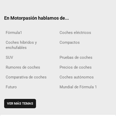
ter
ebo
ube
agra
gra
boar
ok
ok
m
m
d
En Motorpasión hablamos de...
Fórmula1
Coches eléctricos
Coches híbridos y
Compactos
enchufables
SUV
Pruebas de coches
Rumores de coches
Precios de coches
Comparativa de coches
Coches autónomos
Futuro
Mundial de Fórmula 1
VER MÁS TEMAS