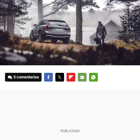
5 comentarios
FACEBOOK
TWITTER
FLIPBOARD
E-
WHATSAPP
MAIL