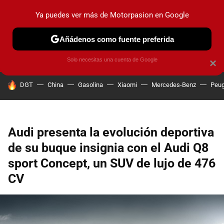
Ya puedes ver más de Motorpasion en Google
PRUEBAS
COCHES ELÉCTRICOS
OBSERVATORIO
F1
Añádenos como fuente preferida
Solo necesitas una cuenta de Google
×
HOY SE HABLA DE
DGT
China
Gasolina
Xiaomi
Mercedes-Benz
Peug
Audi presenta la evolución deportiva
de su buque insignia con el Audi Q8
sport Concept, un SUV de lujo de 476
CV