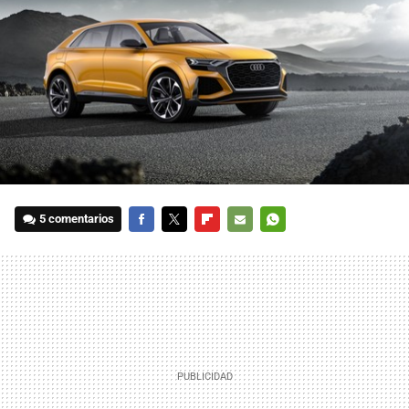
5 comentarios
FACEBOOK
TWITTER
FLIPBOARD
E-
WHATSAPP
MAIL