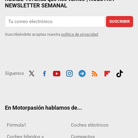
NEWSLETTER SEMANAL
SUSCRIBIR
Suscribiéndote aceptas nuestra
política de privacidad
Síguenos
Twit
Fac
Yout
Inst
Tele
RSS
Flip
Tikt
ter
ebo
ube
agra
gra
boar
ok
ok
m
m
d
En Motorpasión hablamos de...
Fórmula1
Coches eléctricos
Coches híbridos y
Compactos