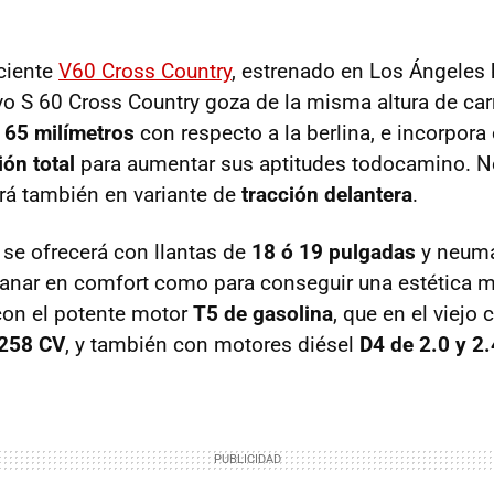
eciente
V60 Cross Country
, estrenado en Los Ángeles
o S 60 Cross Country goza de la misma altura de carr
n
65 milímetros
con respecto a la berlina, e incorpor
ión total
para aumentar sus aptitudes todocamino. N
rá también en variante de
tracción delantera
.
se ofrecerá con llantas de
18 ó 19 pulgadas
y neumát
 ganar en comfort como para conseguir una estética
con el potente motor
T5 de gasolina
, que en el viejo
258 CV
, y también con motores diésel
D4 de 2.0 y 2.