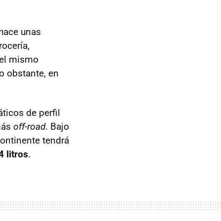
 hace unas
ocería,
a el mismo
o obstante, en
icos de perfil
 más
off-road
. Bajo
 continente tendrá
4 litros
.