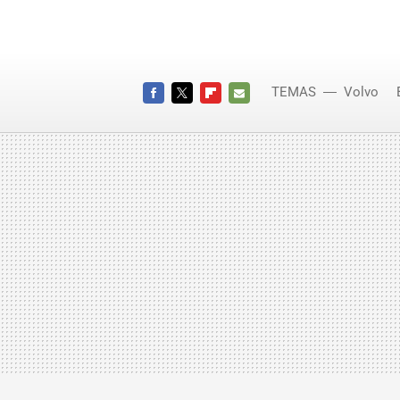
TEMAS
Volvo
FACEBOOK
TWITTER
FLIPBOARD
E-
MAIL