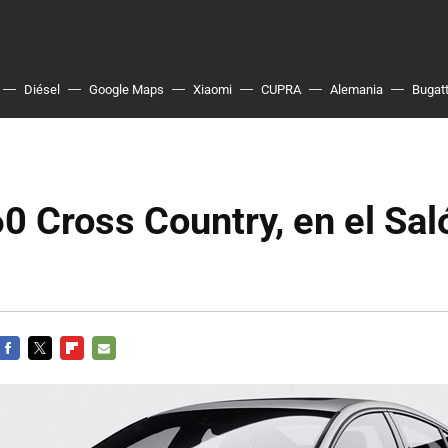
Diésel
Google Maps
Xiaomi
CUPRA
Alemania
Bugatt
0 Cross Country, en el Sal
FACEBOOK
TWITTER
FLIPBOARD
E-
MAIL