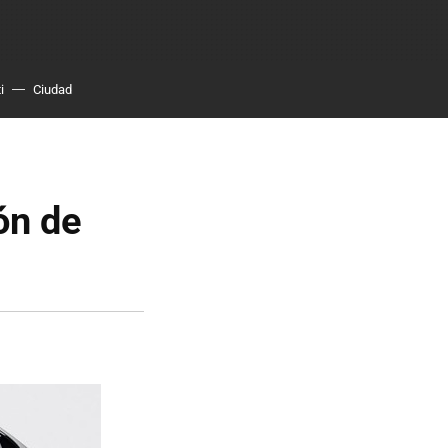
i
Ciudad
ón de