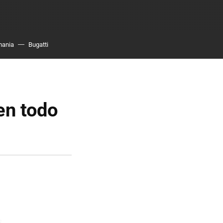
mania
Bugatti
en todo