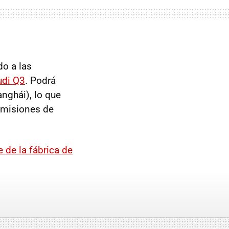
do a las
udi Q3
. Podrá
nghái), lo que
emisiones de
de la fábrica de