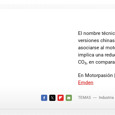
El nombre técni
versiones chinas
asociarse al mot
implica una red
CO₂, en comparac
En Motorpasión 
Emden
TEMAS
Industria
FACEBOOK
TWITTER
FLIPBOARD
E-
MAIL