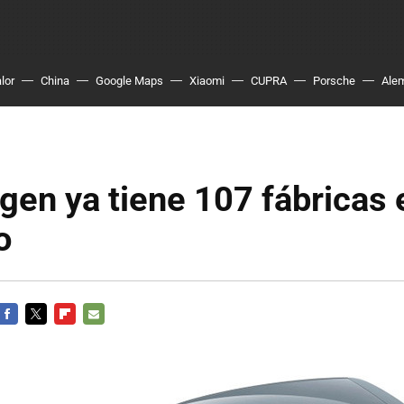
lor
China
Google Maps
Xiaomi
CUPRA
Porsche
Ale
en ya tiene 107 fábricas 
o
FACEBOOK
TWITTER
FLIPBOARD
E-
MAIL