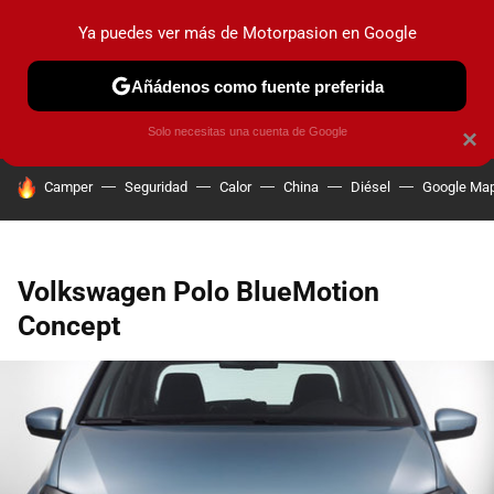
Ya puedes ver más de Motorpasion en Google
PRUEBAS
COCHES ELÉCTRICOS
OBSERVATORIO
F1
Añádenos como fuente preferida
Solo necesitas una cuenta de Google
×
HOY SE HABLA DE
Camper
Seguridad
Calor
China
Diésel
Google Ma
Volkswagen Polo BlueMotion
Concept