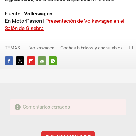
Fuente |
Volkswagen
En MotorPasion |
Presentación de Volkswagen en el
Salón de Ginebra
TEMAS
Volkswagen
Coches híbridos y enchufables
Util
FACEBOOK
TWITTER
FLIPBOARD
E-
WHATSAPP
MAIL
Comentarios cerrados