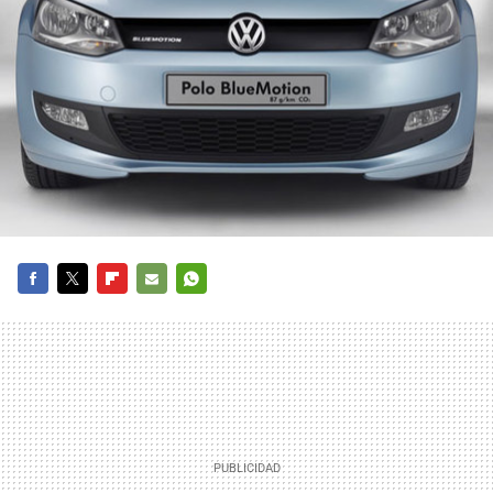
FACEBOOK
TWITTER
FLIPBOARD
E-
WHATSAPP
MAIL