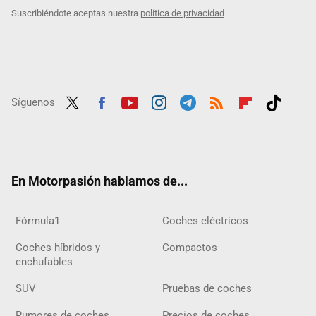
Suscribiéndote aceptas nuestra
política de privacidad
Síguenos
Twit
Fac
Yout
Inst
Tele
RSS
Flip
Tikt
ter
ebo
ube
agra
gra
boar
ok
ok
m
m
d
En Motorpasión hablamos de...
Fórmula1
Coches eléctricos
Coches híbridos y
Compactos
enchufables
SUV
Pruebas de coches
Rumores de coches
Precios de coches