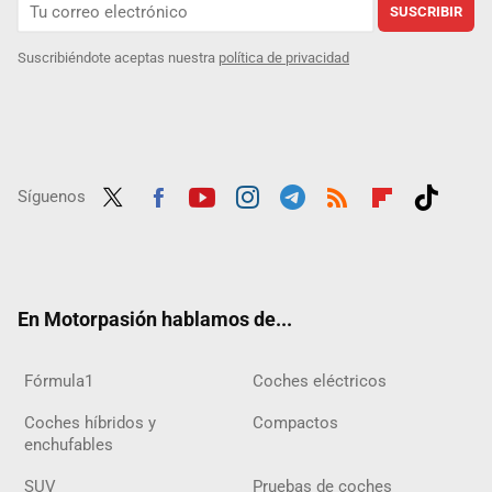
SUSCRIBIR
Suscribiéndote aceptas nuestra
política de privacidad
Síguenos
Twit
Fac
Yout
Inst
Tele
RSS
Flip
Tikt
ter
ebo
ube
agra
gra
boar
ok
ok
m
m
d
En Motorpasión hablamos de...
Fórmula1
Coches eléctricos
Coches híbridos y
Compactos
enchufables
SUV
Pruebas de coches