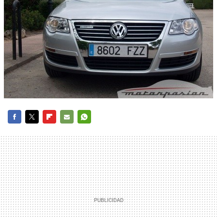
FACEBOOK
TWITTER
FLIPBOARD
E-
WHATSAPP
MAIL