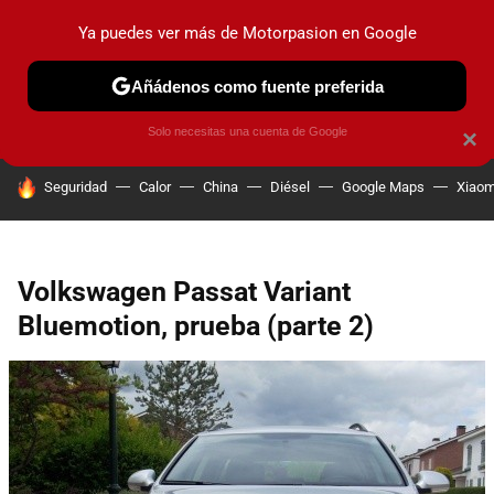
Ya puedes ver más de Motorpasion en Google
PRUEBAS
COCHES ELÉCTRICOS
OBSERVATORIO
F1
Añádenos como fuente preferida
Solo necesitas una cuenta de Google
×
HOY SE HABLA DE
Seguridad
Calor
China
Diésel
Google Maps
Xiaom
Volkswagen Passat Variant
Bluemotion, prueba (parte 2)