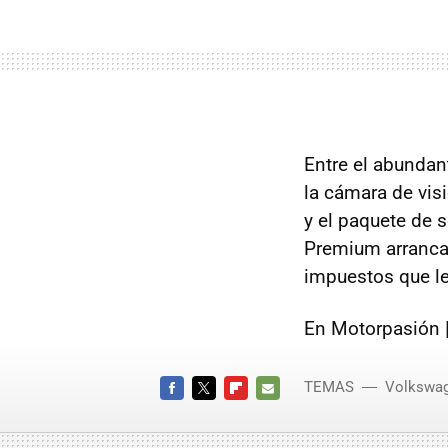
Entre el abundan
la cámara de visi
y el paquete de 
Premium arrancan 
impuestos que le
En Motorpasión 
TEMAS
Volkswa
FACEBOOK
TWITTER
FLIPBOARD
E-
MAIL