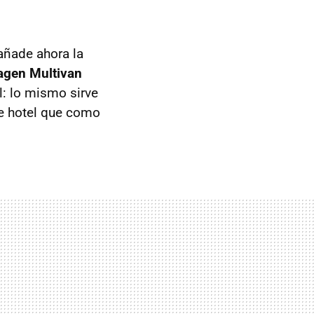
ñade ahora la
agen Multivan
l: lo mismo sirve
e hotel que como