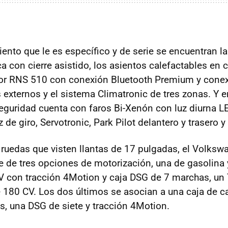
ento que le es específico y de serie se encuentran l
ca con cierre asistido, los asientos calefactables en 
dor RNS 510 con conexión Bluetooth Premium y conex
 externos y el sistema Climatronic de tres zonas. Y e
eguridad cuenta con faros Bi-Xenón con luz diurna LE
z de giro, Servotronic, Park Pilot delantero y trasero y
ruedas que visten llantas de 17 pulgadas, el Volksw
de tres opciones de motorización, una de gasolina y
V con tracción 4Motion y caja DSG de 7 marchas, un 
e 180 CV. Los dos últimos se asocian a una caja de
es, una DSG de siete y tracción 4Motion.