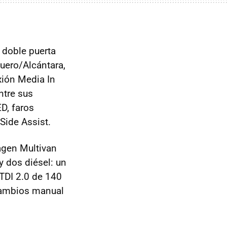
a doble puerta
cuero/Alcántara,
ión Media In
ntre sus
D, faros
 Side Assist.
agen Multivan
 dos diésel: un
TDI 2.0 de 140
 cambios manual