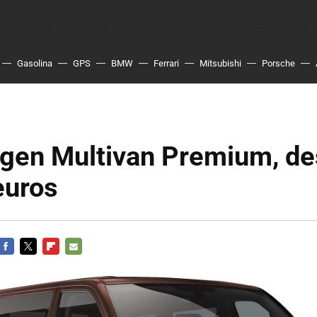
Gasolina
GPS
BMW
Ferrari
Mitsubishi
Porsche
gen Multivan Premium, d
euros
FACEBOOK
TWITTER
FLIPBOARD
E-
MAIL