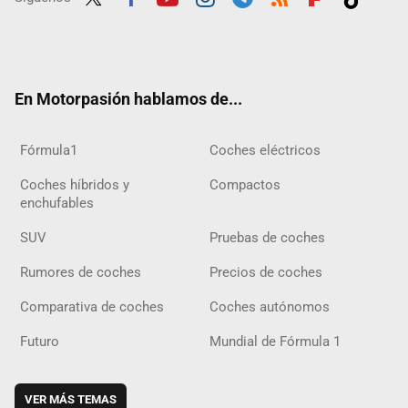
Twit
Fac
Yout
Inst
Tele
RSS
Flip
Tikt
ter
ebo
ube
agra
gra
boar
ok
ok
m
m
d
En Motorpasión hablamos de...
Fórmula1
Coches eléctricos
Coches híbridos y
Compactos
enchufables
SUV
Pruebas de coches
Rumores de coches
Precios de coches
Comparativa de coches
Coches autónomos
Futuro
Mundial de Fórmula 1
VER MÁS TEMAS