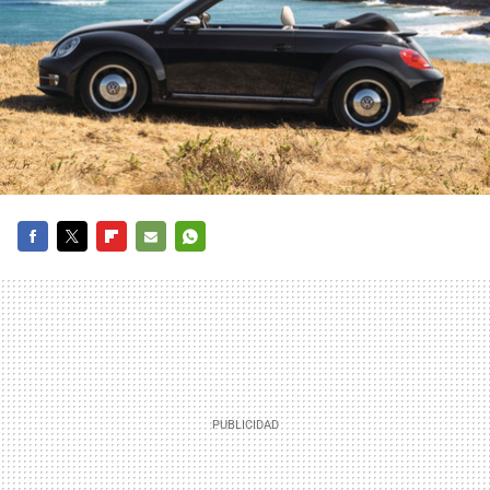
FACEBOOK
TWITTER
FLIPBOARD
E-
WHATSAPP
MAIL