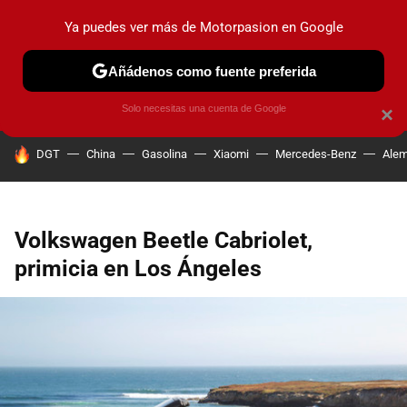
Ya puedes ver más de Motorpasion en Google
PRUEBAS
COCHES ELÉCTRICOS
OBSERVATORIO
F1
Añádenos como fuente preferida
Solo necesitas una cuenta de Google
×
HOY SE HABLA DE
DGT
China
Gasolina
Xiaomi
Mercedes-Benz
Alem
Volkswagen Beetle Cabriolet,
primicia en Los Ángeles