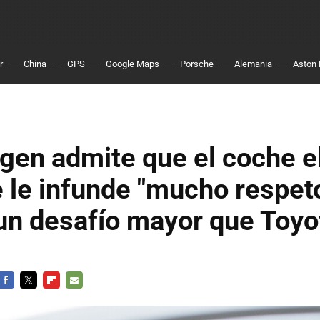
r
China
GPS
Google Maps
Porsche
Alemania
Aston 
en admite que el coche el
 le infunde "mucho respeto
un desafío mayor que Toyo
FACEBOOK
TWITTER
FLIPBOARD
E-
MAIL