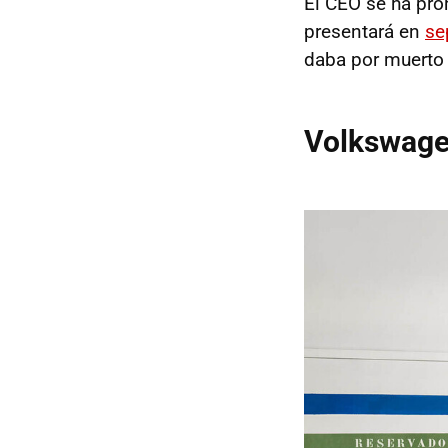
El CEO se ha pro
presentará en
se
daba por muerto 
Volkswagen