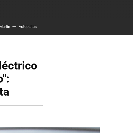
Martin
Autopistas
éctrico
":
ta