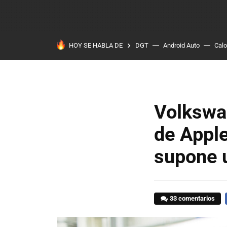
HOY SE HABLA DE
DGT
Android Auto
Calo
Volkswag
de Apple
supone 
33 comentarios