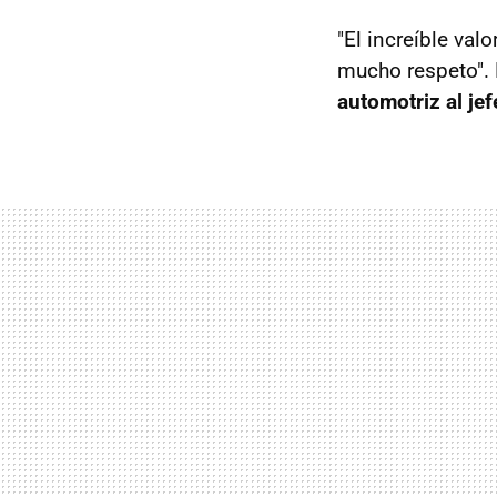
"El increíble val
mucho respeto". 
automotriz al je