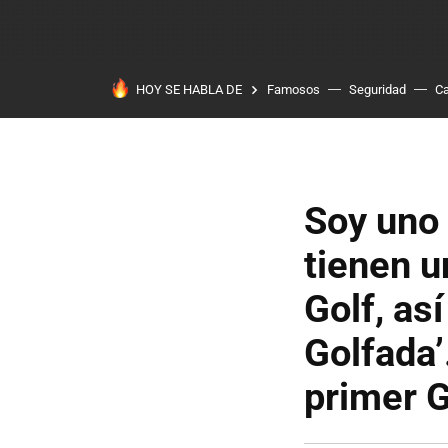
HOY SE HABLA DE
Famosos
Seguridad
Ca
Soy uno 
tienen u
Golf, as
Golfada’
primer G