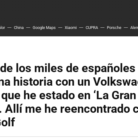
lor
China
Google Maps
Xiaomi
CUPRA
Porsche
Ale
de los miles de españoles
na historia con un Volksw
í que he estado en ‘La Gran
. Allí me he reencontrado 
olf