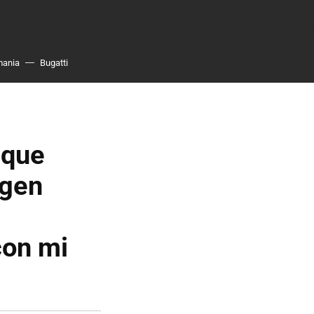
mania
Bugatti
 que
agen
con mi