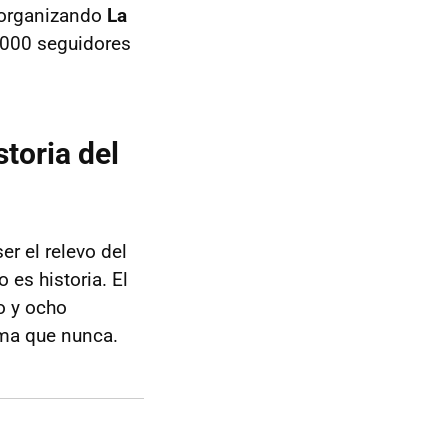
 organizando
La
2.000 seguidores
storia del
r el relevo del
 es historia. El
o y ocho
ma que nunca.