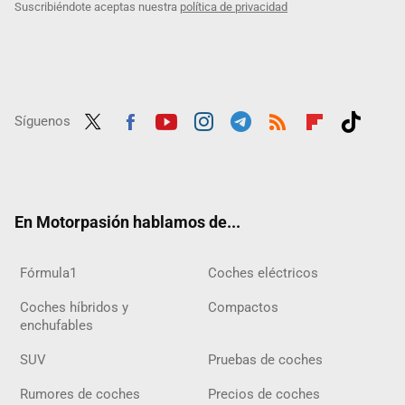
Suscribiéndote aceptas nuestra
política de privacidad
Síguenos
Twit
Fac
Yout
Inst
Tele
RSS
Flip
Tikt
ter
ebo
ube
agra
gra
boar
ok
ok
m
m
d
En Motorpasión hablamos de...
Fórmula1
Coches eléctricos
Coches híbridos y
Compactos
enchufables
SUV
Pruebas de coches
Rumores de coches
Precios de coches