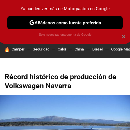
Ya puedes ver más de Motorpasion en Google
PRUEBAS
COCHES ELÉCTRICOS
OBSERVATORIO
F1
Añádenos como fuente preferida
Solo necesitas una cuenta de Google
×
HOY SE HABLA DE
Camper
Seguridad
Calor
China
Diésel
Google Ma
Récord histórico de producción de
Volkswagen Navarra