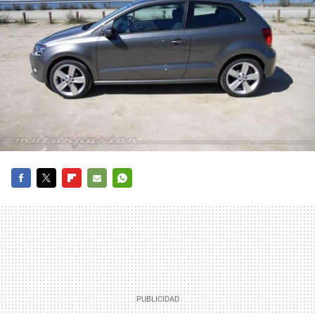
FACEBOOK
TWITTER
FLIPBOARD
E-
WHATSAPP
MAIL