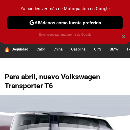
Ya puedes ver más de Motorpasion en Google
PRUEBAS
COCHES ELÉCTRICOS
OBSERVATORIO
F1
Añádenos como fuente preferida
Solo necesitas una cuenta de Google
×
HOY SE HABLA DE
Seguridad
Calor
China
Gasolina
GPS
BMW
F
Para abril, nuevo Volkswagen
Transporter T6