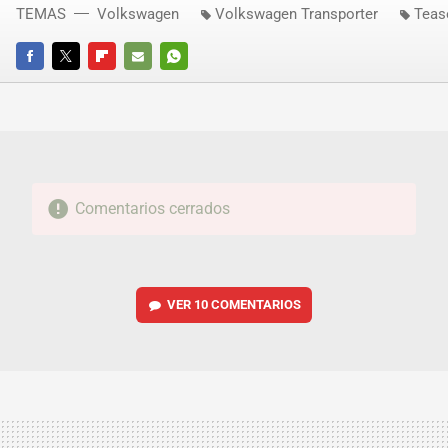
TEMAS
Volkswagen
Volkswagen Transporter
Teas
FACEBOOK
TWITTER
FLIPBOARD
E-
WHATSAPP
MAIL
Comentarios cerrados
VER
10 COMENTARIOS