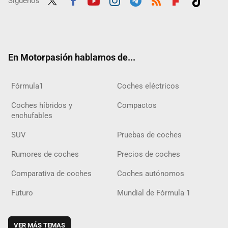
Síguenos
Twit
Fac
Yout
Inst
Tele
RSS
Flip
Tikt
ter
ebo
ube
agra
gra
boar
ok
ok
m
m
d
En Motorpasión hablamos de...
Fórmula1
Coches eléctricos
Coches híbridos y
Compactos
enchufables
SUV
Pruebas de coches
Rumores de coches
Precios de coches
Comparativa de coches
Coches autónomos
Futuro
Mundial de Fórmula 1
VER MÁS TEMAS