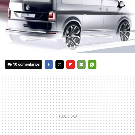
10 comentarios
FACEBOOK
TWITTER
FLIPBOARD
E-
WHATSAPP
MAIL