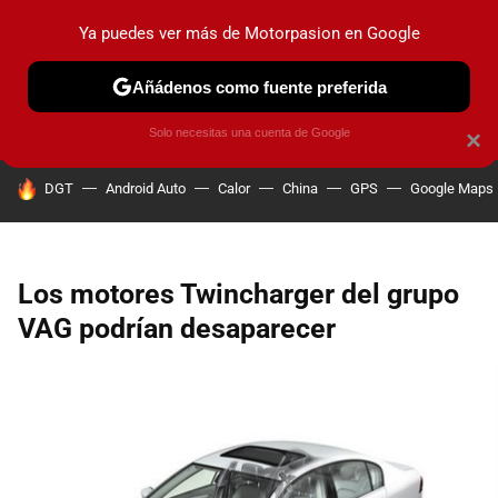
Ya puedes ver más de Motorpasion en Google
PRUEBAS
COCHES ELÉCTRICOS
OBSERVATORIO
F1
Añádenos como fuente preferida
Solo necesitas una cuenta de Google
×
HOY SE HABLA DE
DGT
Android Auto
Calor
China
GPS
Google Maps
Los motores Twincharger del grupo
VAG podrían desaparecer