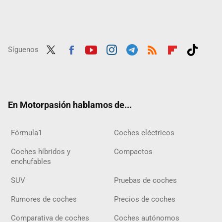
Síguenos
Twit
Fac
Yout
Inst
Tele
RSS
Flip
Tikt
ter
ebo
ube
agra
gra
boar
ok
ok
m
m
d
En Motorpasión hablamos de...
Fórmula1
Coches eléctricos
Coches híbridos y
Compactos
enchufables
SUV
Pruebas de coches
Rumores de coches
Precios de coches
Comparativa de coches
Coches autónomos