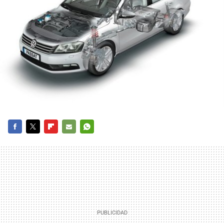
FACEBOOK
TWITTER
FLIPBOARD
E-
WHATSAPP
MAIL