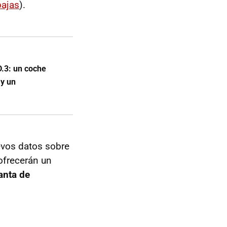
bajas
).
D.3: un coche
 y un
vos datos sobre
ofrecerán un
anta de