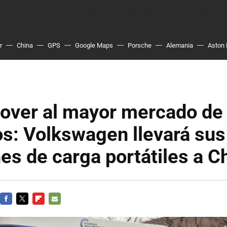
r
China
GPS
Google Maps
Porsche
Alemania
Aston 
over al mayor mercado de
os: Volkswagen llevará sus
es de carga portátiles a C
FACEBOOK
TWITTER
FLIPBOARD
E-
MAIL