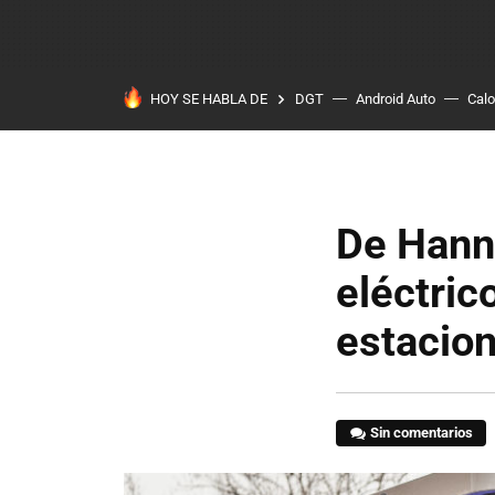
HOY SE HABLA DE
DGT
Android Auto
Calo
De Hann
eléctric
estacion
Sin comentarios