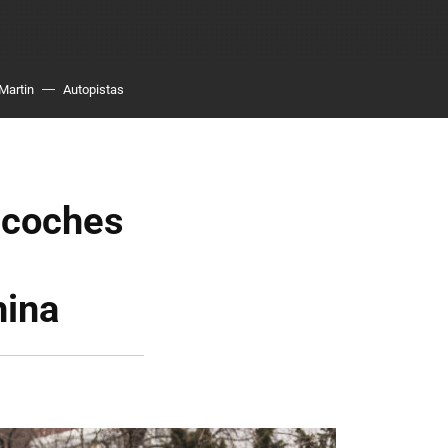
Martin
Autopistas
 coches
hina