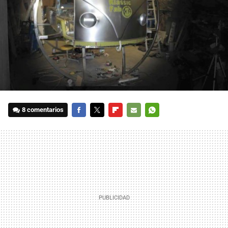
8 comentarios
FACEBOOK
TWITTER
FLIPBOARD
E-
WHATSAPP
MAIL