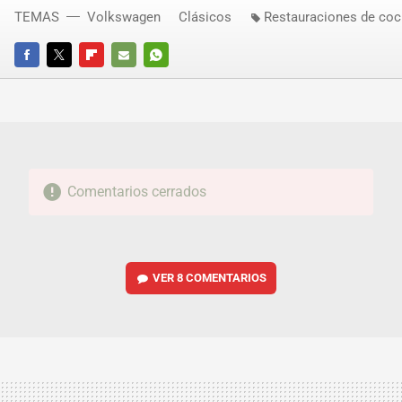
TEMAS
Volkswagen
Clásicos
Restauraciones de co
FACEBOOK
TWITTER
FLIPBOARD
E-
WHATSAPP
MAIL
Comentarios cerrados
VER
8 COMENTARIOS