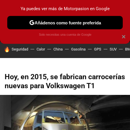
Ya puedes ver más de Motorpasion en Google
MENÚ
NUEVO
Añádenos como fuente preferida
PRUEBAS
COCHES ELÉCTRICOS
OBSERVATORIO
F1
Solo necesitas una cuenta de Google
×
HOY SE HABLA DE
Seguridad
Calor
China
Gasolina
GPS
SUV
B
Hoy, en 2015, se fabrican carrocerías
nuevas para Volkswagen T1