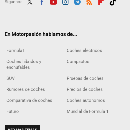
Síguenos
Twit
Fac
Yout
Inst
Tele
RSS
Flip
Tikt
ter
ebo
ube
agra
gra
boar
ok
ok
m
m
d
En Motorpasión hablamos de...
Fórmula1
Coches eléctricos
Coches híbridos y
Compactos
enchufables
SUV
Pruebas de coches
Rumores de coches
Precios de coches
Comparativa de coches
Coches autónomos
Futuro
Mundial de Fórmula 1
VER MÁS TEMAS