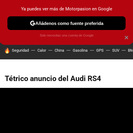
Ya puedes ver más de Motorpasion en Google
PRUEBAS
COCHES ELÉCTRICOS
OBSERVATORIO
F1
Añádenos como fuente preferida
Solo necesitas una cuenta de Google
×
HOY SE HABLA DE
Seguridad
Calor
China
Gasolina
GPS
SUV
B
Tétrico anuncio del Audi RS4