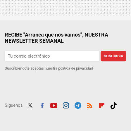
RECIBE "Arranca que nos vamos", NUESTRA
NEWSLETTER SEMANAL
SUSCRIBIR
Suscribiéndote aceptas nuestra
política de privacidad
Síguenos
Twit
Fac
Yout
Inst
Tele
RSS
Flip
Tikt
ter
ebo
ube
agra
gra
boar
ok