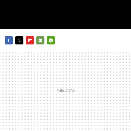
FACEBOOK
TWITTER
FLIPBOARD
E-
WHATSAPP
MAIL