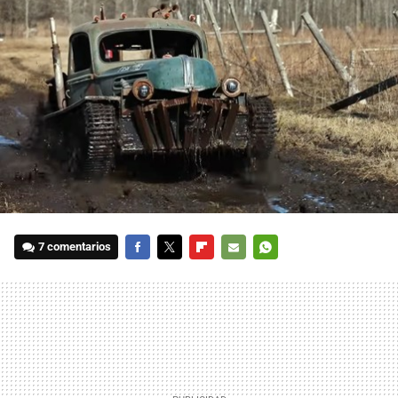
7 comentarios
FACEBOOK
TWITTER
FLIPBOARD
E-
WHATSAPP
MAIL