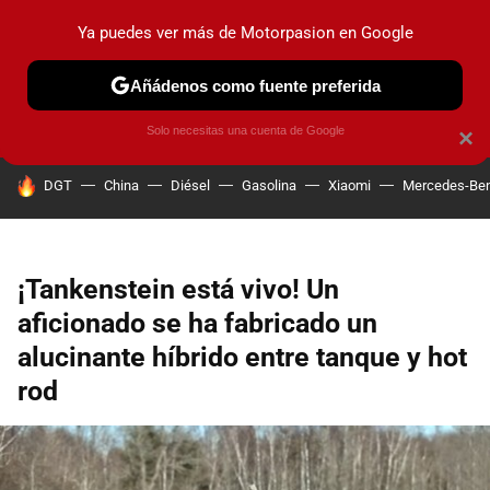
Ya puedes ver más de Motorpasion en Google
PRUEBAS
COCHES ELÉCTRICOS
OBSERVATORIO
F1
Añádenos como fuente preferida
Solo necesitas una cuenta de Google
×
HOY SE HABLA DE
DGT
China
Diésel
Gasolina
Xiaomi
Mercedes-Be
¡Tankenstein está vivo! Un
aficionado se ha fabricado un
alucinante híbrido entre tanque y hot
rod