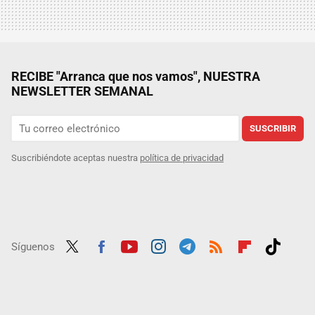
RECIBE "Arranca que nos vamos", NUESTRA
NEWSLETTER SEMANAL
SUSCRIBIR
Suscribiéndote aceptas nuestra
política de privacidad
Síguenos
Twit
Fac
Yout
Inst
Tele
RSS
Flip
Tikt
ter
ebo
ube
agra
gra
boar
ok
ok
m
m
d