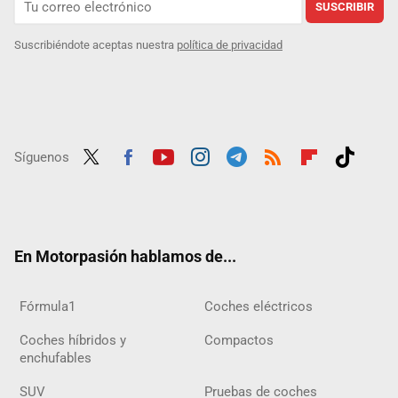
SUSCRIBIR
Suscribiéndote aceptas nuestra
política de privacidad
Síguenos
Twit
Fac
Yout
Inst
Tele
RSS
Flip
Tikt
ter
ebo
ube
agra
gra
boar
ok
ok
m
m
d
En Motorpasión hablamos de...
Fórmula1
Coches eléctricos
Coches híbridos y
Compactos
enchufables
SUV
Pruebas de coches