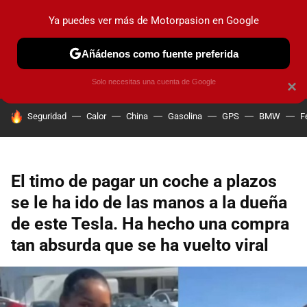
Ya puedes ver más de Motorpasion en Google
PRUEBAS
COCHES ELÉCTRICOS
OBSERVATORIO
F1
Añádenos como fuente preferida
Solo necesitas una cuenta de Google
×
HOY SE HABLA DE
Seguridad
Calor
China
Gasolina
GPS
BMW
F
El timo de pagar un coche a plazos
se le ha ido de las manos a la dueña
de este Tesla. Ha hecho una compra
tan absurda que se ha vuelto viral