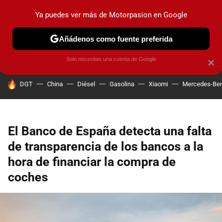
Ya puedes ver más de Motorpasion en Google
PRUEBAS
COCHES ELÉCTRICOS
OBSERVATORIO
F1
Añádenos como fuente preferida
Solo necesitas una cuenta de Google
×
HOY SE HABLA DE
DGT
China
Diésel
Gasolina
Xiaomi
Mercedes-Be
El Banco de España detecta una falta
de transparencia de los bancos a la
hora de financiar la compra de
coches