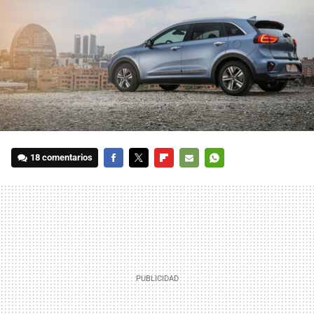
18 comentarios
FACEBOOK
TWITTER
FLIPBOARD
E-
WHATSAPP
MAIL