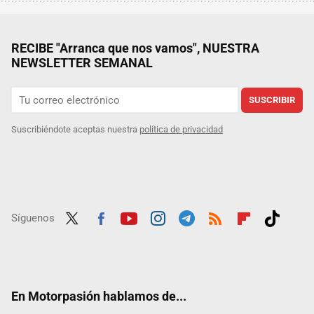
RECIBE "Arranca que nos vamos", NUESTRA
NEWSLETTER SEMANAL
SUSCRIBIR
Suscribiéndote aceptas nuestra
política de privacidad
Síguenos
Twit
Fac
Yout
Inst
Tele
RSS
Flip
Tikt
ter
ebo
ube
agra
gra
boar
ok
ok
m
m
d
En Motorpasión hablamos de...