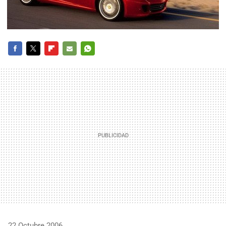
FACEBOOK
TWITTER
FLIPBOARD
E-
WHATSAPP
MAIL
22 Octubre 2006