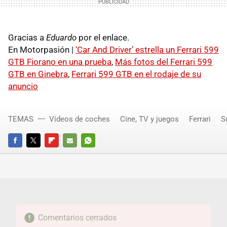
Gracias a
Eduardo
por el enlace.
En Motorpasión |
‘Car And Driver’ estrella un Ferrari 599
GTB Fiorano en una prueba
,
Más fotos del Ferrari 599
GTB en Ginebra
,
Ferrari 599 GTB en el rodaje de su
anuncio
TEMAS
Vídeos de coches
Cine, TV y juegos
Ferrari
S
FACEBOOK
TWITTER
FLIPBOARD
E-
WHATSAPP
MAIL
Comentarios cerrados