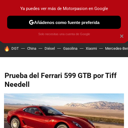
Ya puedes ver más de Motorpasion en Google
PRUEBAS
COCHES ELÉCTRICOS
OBSERVATORIO
F1
Añádenos como fuente preferida
Solo necesitas una cuenta de Google
×
HOY SE HABLA DE
DGT
China
Diésel
Gasolina
Xiaomi
Mercedes-Be
Prueba del Ferrari 599 GTB por Tiff
Needell