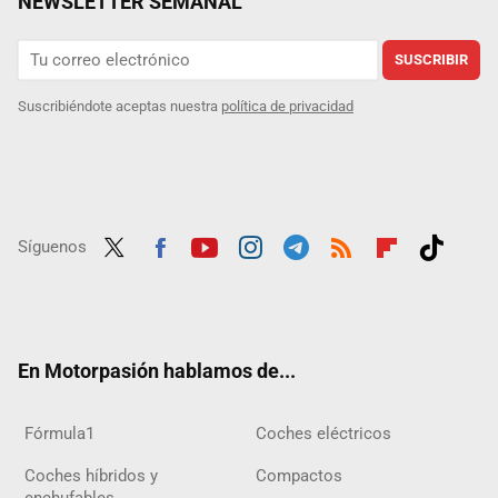
NEWSLETTER SEMANAL
SUSCRIBIR
Suscribiéndote aceptas nuestra
política de privacidad
Síguenos
Twit
Fac
Yout
Inst
Tele
RSS
Flip
Tikt
ter
ebo
ube
agra
gra
boar
ok
ok
m
m
d
En Motorpasión hablamos de...
Fórmula1
Coches eléctricos
Coches híbridos y
Compactos