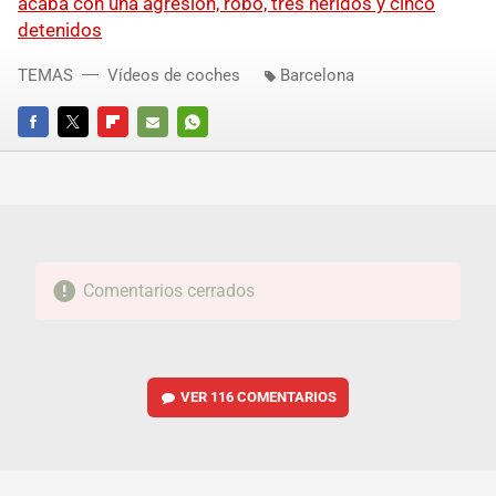
acaba con una agresión, robo, tres heridos y cinco
detenidos
TEMAS
Vídeos de coches
Barcelona
FACEBOOK
TWITTER
FLIPBOARD
E-
WHATSAPP
MAIL
Comentarios cerrados
VER
116 COMENTARIOS