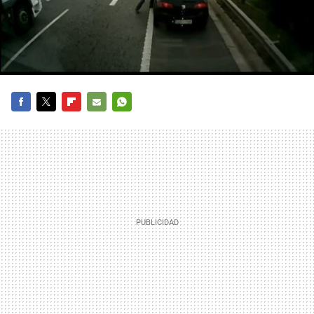
FACEBOOK
TWITTER
FLIPBOARD
E-
WHATSAPP
MAIL