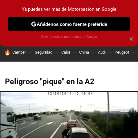
Ya puedes ver más de Motorpasion en Google
PRUEBAS
COCHES ELÉCTRICOS
OBSERVATORIO
F1
Añádenos como fuente preferida
Solo necesitas una cuenta de Google
×
HOY SE HABLA DE
Camper
Seguridad
Calor
China
Audi
Peugeot
Peligroso "pique" en la A2