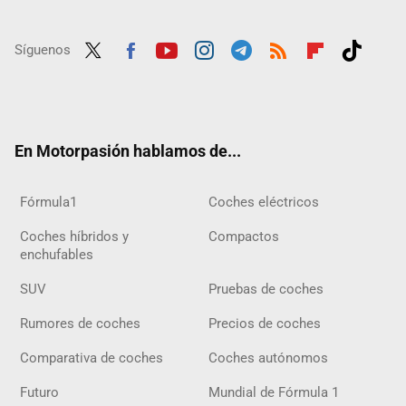
Síguenos
Twit
Fac
Yout
Inst
Tele
RSS
Flip
Tikt
ter
ebo
ube
agra
gra
boar
ok
ok
m
m
d
En Motorpasión hablamos de...
Fórmula1
Coches eléctricos
Coches híbridos y
Compactos
enchufables
SUV
Pruebas de coches
Rumores de coches
Precios de coches
Comparativa de coches
Coches autónomos
Futuro
Mundial de Fórmula 1