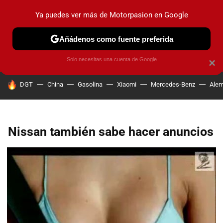
Ya puedes ver más de Motorpasion en Google
PRUEBAS
COCHES ELÉCTRICOS
OBSERVATORIO
F1
Añádenos como fuente preferida
Solo necesitas una cuenta de Google
×
HOY SE HABLA DE
DGT
China
Gasolina
Xiaomi
Mercedes-Benz
Alem
Nissan también sabe hacer anuncios