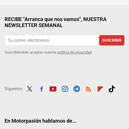
RECIBE "Arranca que nos vamos", NUESTRA
NEWSLETTER SEMANAL
SUSCRIBIR
Suscribiéndote aceptas nuestra
política de privacidad
Síguenos
Twit
Fac
Yout
Inst
Tele
RSS
Flip
Tikt
ter
ebo
ube
agra
gra
boar
ok
ok
m
m
d
En Motorpasión hablamos de...