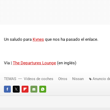
Un saludo para
Kynes
que nos ha pasado el enlace.
Vía |
The Departures Lounge
(en inglés)
TEMAS
Vídeos de coches
Otros
Nissan
Anuncio d
FACEBOOK
TWITTER
FLIPBOARD
E-
WHATSAPP
MAIL