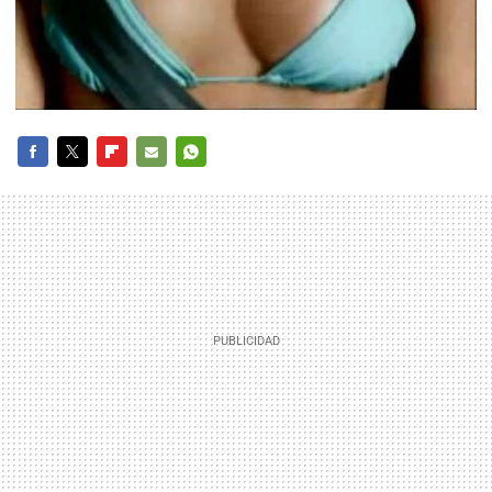
FACEBOOK
TWITTER
FLIPBOARD
E-
WHATSAPP
MAIL