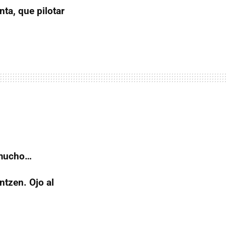
ta, que pilotar
 mucho…
tzen. Ojo al