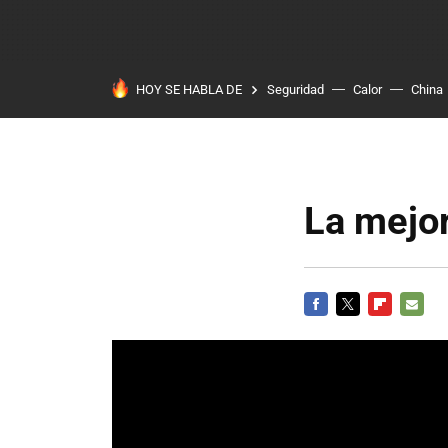
HOY SE HABLA DE
Seguridad
Calor
China
La mejo
FACEBOOK
TWITTER
FLIPBOARD
E-
MAIL