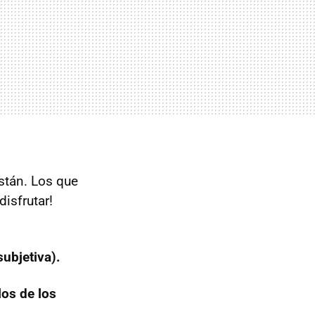
stán. Los que
isfrutar!
ubjetiva).
os de los