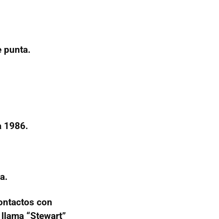
 punta.
a 1986.
a.
ontactos con
 llama “Stewart”