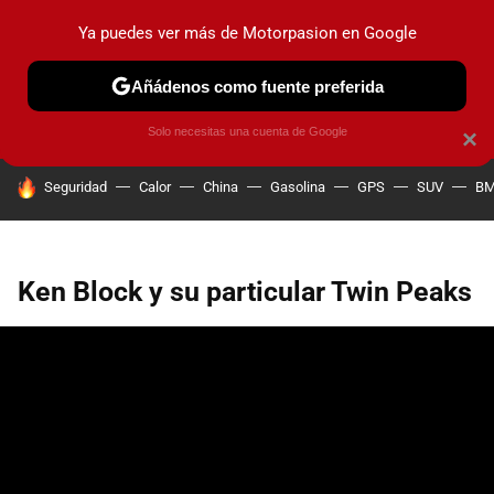
Ya puedes ver más de Motorpasion en Google
PRUEBAS
COCHES ELÉCTRICOS
OBSERVATORIO
F1
Añádenos como fuente preferida
Solo necesitas una cuenta de Google
×
HOY SE HABLA DE
Seguridad
Calor
China
Gasolina
GPS
SUV
B
Ken Block y su particular Twin Peaks