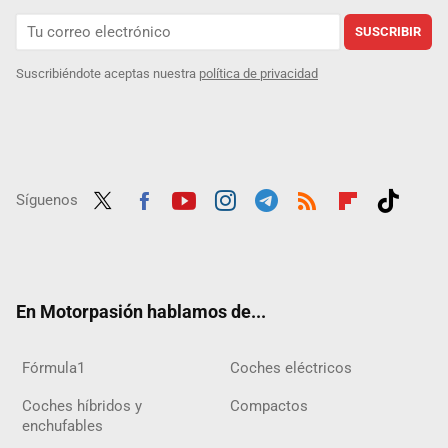
SUSCRIBIR
Suscribiéndote aceptas nuestra
política de privacidad
Síguenos
Twit
Fac
Yout
Inst
Tele
RSS
Flip
Tikt
ter
ebo
ube
agra
gra
boar
ok
ok
m
m
d
En Motorpasión hablamos de...
Fórmula1
Coches eléctricos
Coches híbridos y
Compactos
enchufables