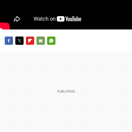
FACEBOOK
TWITTER
FLIPBOARD
E-
WHATSAPP
MAIL