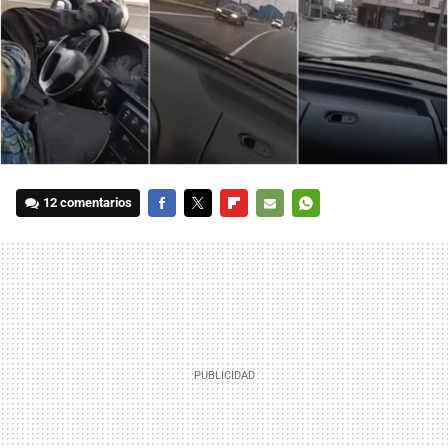
12 comentarios
FACEBOOK
TWITTER
FLIPBOARD
E-
WHATSAPP
MAIL