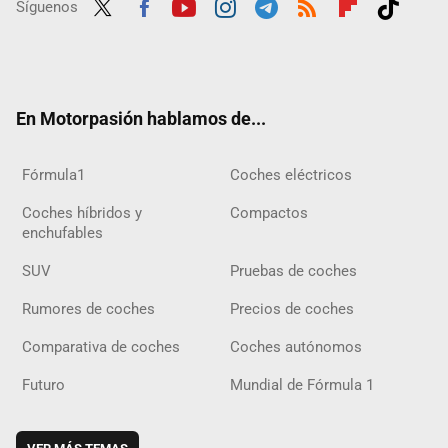
Síguenos
Twit
Fac
Yout
Inst
Tele
RSS
Flip
Tikt
ter
ebo
ube
agra
gra
boar
ok
ok
m
m
d
En Motorpasión hablamos de...
Fórmula1
Coches eléctricos
Coches híbridos y
Compactos
enchufables
SUV
Pruebas de coches
Rumores de coches
Precios de coches
Comparativa de coches
Coches autónomos
Futuro
Mundial de Fórmula 1