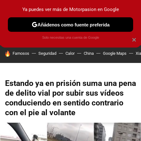
Ya puedes ver más de Motorpasion en Google
PRUEBAS
COCHES ELÉCTRICOS
OBSERVATORIO
F1
Añádenos como fuente preferida
Solo necesitas una cuenta de Google
×
HOY SE HABLA DE
Famosos
Seguridad
Calor
China
Google Maps
Xi
Estando ya en prisión suma una pena
de delito vial por subir sus vídeos
conduciendo en sentido contrario
con el pie al volante