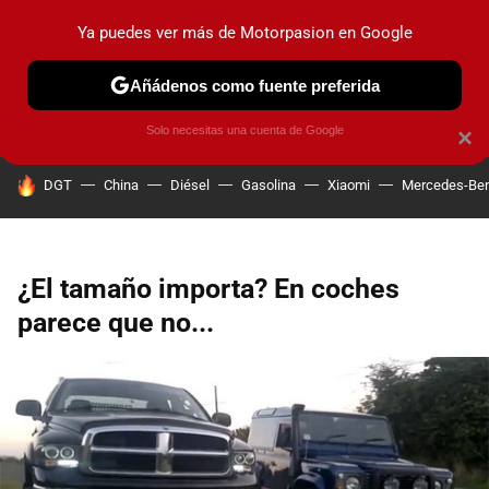
Ya puedes ver más de Motorpasion en Google
PRUEBAS
COCHES ELÉCTRICOS
OBSERVATORIO
F1
Añádenos como fuente preferida
Solo necesitas una cuenta de Google
×
HOY SE HABLA DE
DGT
China
Diésel
Gasolina
Xiaomi
Mercedes-Be
¿El tamaño importa? En coches
parece que no...