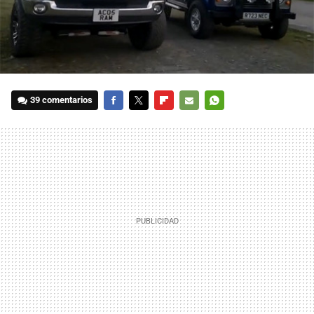
39 comentarios
FACEBOOK
TWITTER
FLIPBOARD
E-
WHATSAPP
MAIL