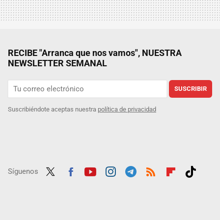
RECIBE "Arranca que nos vamos", NUESTRA
NEWSLETTER SEMANAL
SUSCRIBIR
Suscribiéndote aceptas nuestra
política de privacidad
Síguenos
Twit
Fac
Yout
Inst
Tele
RSS
Flip
Tikt
ter
ebo
ube
agra
gra
boar
ok
ok
m
m
d