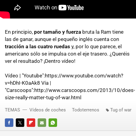
En principio,
por tamaño y fuerza
bruta la Ram tiene
las de ganar, aunque el pequeño inglés cuenta con
tracción a las cuatro ruedas
y, por lo que parece, el
americano sólo se impulsa con el eje trasero. ¿Queréis
ver el resultado? ¡Dentro vídeo!
Vídeo | "Youtube":https://www.youtube.com/watch?
v=hDhI-K0aAk8 Vía |
"Carscoops":http://www.carscoops.com/2013/10/does-
size-really-matter-tug-of-war.html
TEMAS
Vídeos de coches
Todoterrenos
Tug of war
FACEBOOK
TWITTER
FLIPBOARD
E-
WHATSAPP