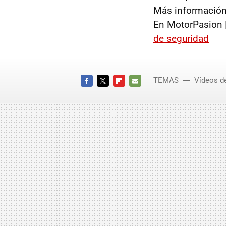
Más información
En MotorPasion 
de seguridad
TEMAS
Vídeos d
FACEBOOK
TWITTER
FLIPBOARD
E-
MAIL