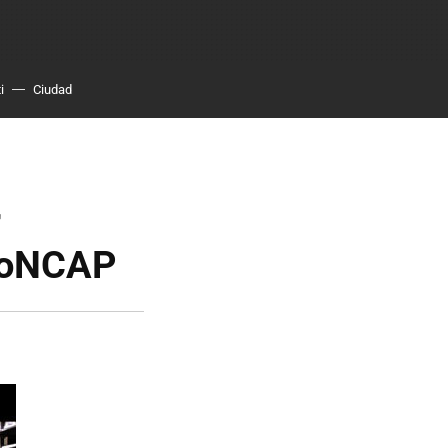
i
Ciudad
r
uroNCAP