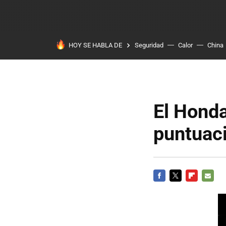
HOY SE HABLA DE
Seguridad
Calor
China
El Honda
puntuac
FACEBOOK
TWITTER
FLIPBOARD
E-
MAIL