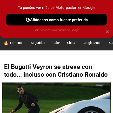
Ya puedes ver más de Motorpasion en Google
PRUEBAS
COCHES ELÉCTRICOS
OBSERVATORIO
F1
Añádenos como fuente preferida
Solo necesitas una cuenta de Google
×
HOY SE HABLA DE
Famosos
Seguridad
Calor
China
Google Maps
Xi
El Bugatti Veyron se atreve con
todo... incluso con Cristiano Ronaldo