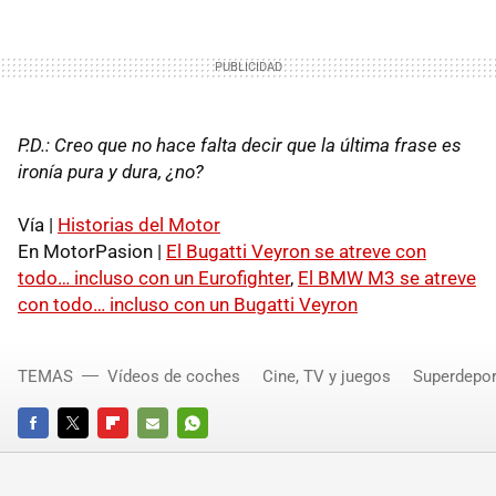
P.D.: Creo que no hace falta decir que la última frase es
ironía pura y dura, ¿no?
Vía |
Historias del Motor
En MotorPasion |
El Bugatti Veyron se atreve con
todo… incluso con un Eurofighter
,
El BMW M3 se atreve
con todo… incluso con un Bugatti Veyron
TEMAS
Vídeos de coches
Cine, TV y juegos
Superdepor
FACEBOOK
TWITTER
FLIPBOARD
E-
WHATSAPP
MAIL