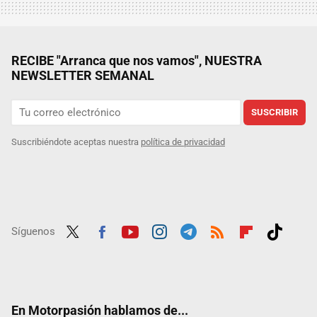
RECIBE "Arranca que nos vamos", NUESTRA
NEWSLETTER SEMANAL
SUSCRIBIR
Suscribiéndote aceptas nuestra
política de privacidad
Síguenos
Twit
Fac
Yout
Inst
Tele
RSS
Flip
Tikt
ter
ebo
ube
agra
gra
boar
ok
ok
m
m
d
En Motorpasión hablamos de...