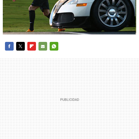
FACEBOOK
TWITTER
FLIPBOARD
E-
WHATSAPP
MAIL