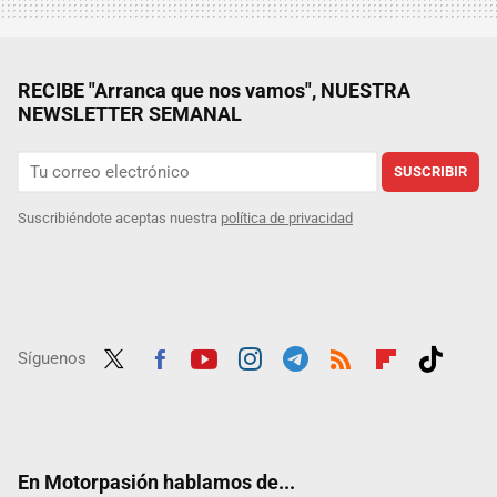
RECIBE "Arranca que nos vamos", NUESTRA
NEWSLETTER SEMANAL
SUSCRIBIR
Suscribiéndote aceptas nuestra
política de privacidad
Síguenos
Twit
Fac
Yout
Inst
Tele
RSS
Flip
Tikt
ter
ebo
ube
agra
gra
boar
ok
ok
m
m
d
En Motorpasión hablamos de...