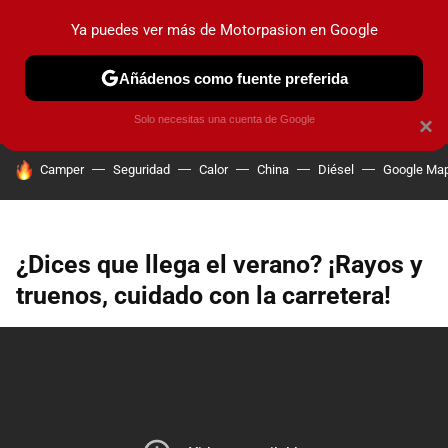
Ya puedes ver más de Motorpasion en Google
PRUEBAS
COCHES ELÉCTRICOS
OBSERVATORIO
F1
Añádenos como fuente preferida
Solo necesitas una cuenta de Google
×
HOY SE HABLA DE
Camper
Seguridad
Calor
China
Diésel
Google Ma
¿Dices que llega el verano? ¡Rayos y
truenos, cuidado con la carretera!