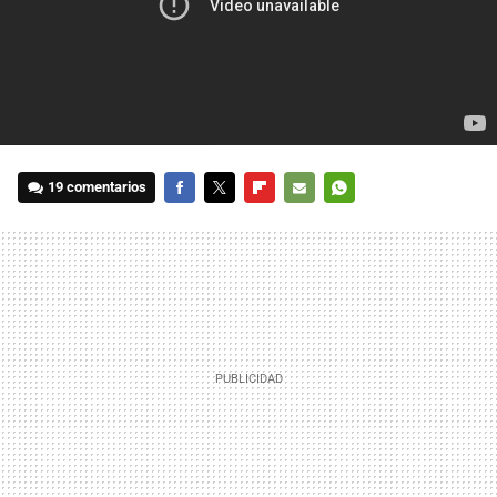
19 comentarios
FACEBOOK
TWITTER
FLIPBOARD
E-
WHATSAPP
MAIL