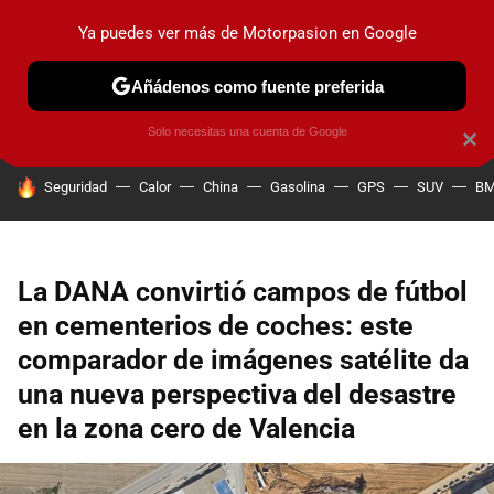
Ya puedes ver más de Motorpasion en Google
PRUEBAS
COCHES ELÉCTRICOS
OBSERVATORIO
F1
Añádenos como fuente preferida
Solo necesitas una cuenta de Google
×
HOY SE HABLA DE
Seguridad
Calor
China
Gasolina
GPS
SUV
B
La DANA convirtió campos de fútbol
en cementerios de coches: este
comparador de imágenes satélite da
una nueva perspectiva del desastre
en la zona cero de Valencia