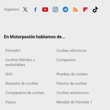
Síguenos
Twit
Fac
Yout
Inst
Tele
RSS
Flip
Tikt
ter
ebo
ube
agra
gra
boar
ok
ok
m
m
d
En Motorpasión hablamos de...
Fórmula1
Coches eléctricos
Coches híbridos y
Compactos
enchufables
SUV
Pruebas de coches
Rumores de coches
Precios de coches
Comparativa de coches
Coches autónomos
Futuro
Mundial de Fórmula 1