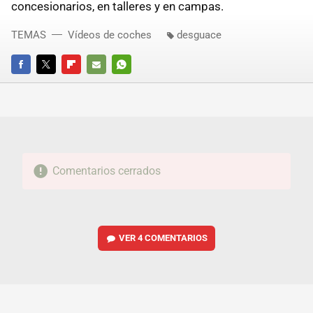
concesionarios, en talleres y en campas.
TEMAS
Vídeos de coches
desguace
FACEBOOK
TWITTER
FLIPBOARD
E-
WHATSAPP
MAIL
Comentarios cerrados
VER
4 COMENTARIOS