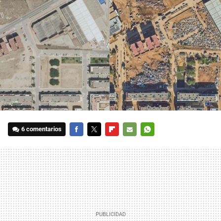
6 comentarios
FACEBOOK
TWITTER
FLIPBOARD
E-
WHATSAPP
MAIL