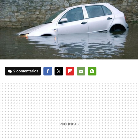
2 comentarios
FACEBOOK
TWITTER
FLIPBOARD
E-
WHATSAPP
MAIL