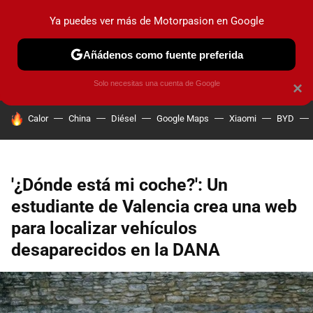
Ya puedes ver más de Motorpasion en Google
PRUEBAS
COCHES ELÉCTRICOS
OBSERVATORIO
F1
Añádenos como fuente preferida
Solo necesitas una cuenta de Google
×
HOY SE HABLA DE
Calor
China
Diésel
Google Maps
Xiaomi
BYD
'¿Dónde está mi coche?': Un
estudiante de Valencia crea una web
para localizar vehículos
desaparecidos en la DANA