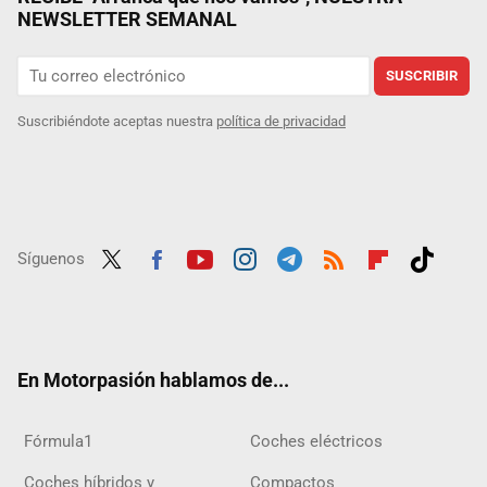
NEWSLETTER SEMANAL
SUSCRIBIR
Suscribiéndote aceptas nuestra
política de privacidad
Síguenos
Twit
Fac
Yout
Inst
Tele
RSS
Flip
Tikt
ter
ebo
ube
agra
gra
boar
ok
ok
m
m
d
En Motorpasión hablamos de...
Fórmula1
Coches eléctricos
Coches híbridos y
Compactos