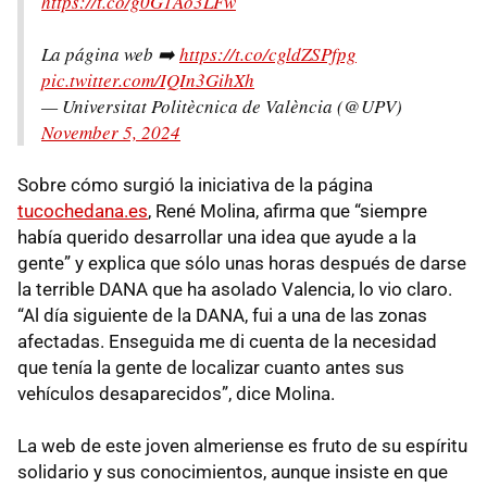
https://t.co/g0G1Ao3LFw
La página web ➡️
https://t.co/cgldZSPfpg
pic.twitter.com/IQIn3GihXh
— Universitat Politècnica de València (@UPV)
November 5, 2024
Sobre cómo surgió la iniciativa de la página
tucochedana.es
, René Molina, afirma que “siempre
había querido desarrollar una idea que ayude a la
gente” y explica que sólo unas horas después de darse
la terrible DANA que ha asolado Valencia, lo vio claro.
“Al día siguiente de la DANA, fui a una de las zonas
afectadas. Enseguida me di cuenta de la necesidad
que tenía la gente de localizar cuanto antes sus
vehículos desaparecidos”, dice Molina.
La web de este joven almeriense es fruto de su espíritu
solidario y sus conocimientos, aunque insiste en que