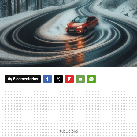
5 comentarios
FACEBOOK
TWITTER
FLIPBOARD
E-
WHATSAPP
MAIL