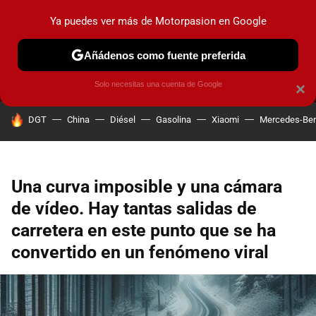
Ya puedes ver más de Motorpasion en Google
MENÚ
NUEVO
Añádenos como fuente preferida
PRUEBAS
COCHES ELÉCTRICOS
OBSERVATORIO
F1
Solo necesitas una cuenta de Google
×
HOY SE HABLA DE
DGT
China
Diésel
Gasolina
Xiaomi
Mercedes-Be
Una curva imposible y una cámara
de vídeo. Hay tantas salidas de
carretera en este punto que se ha
convertido en un fenómeno viral