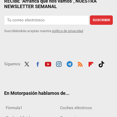
RECIBE "Arranca que nos vamos", NUESTRA
NEWSLETTER SEMANAL
SUSCRIBIR
Suscribiéndote aceptas nuestra
política de privacidad
Síguenos
Twit
Fac
Yout
Inst
Tele
RSS
Flip
Tikt
ter
ebo
ube
agra
gra
boar
ok
ok
m
m
d
En Motorpasión hablamos de...
Fórmula1
Coches eléctricos