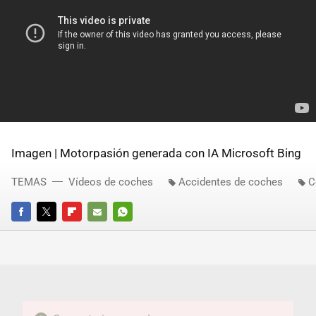
Imagen | Motorpasión generada con IA Microsoft Bing
TEMAS
Vídeos de coches
Accidentes de coches
C
FACEBOOK
TWITTER
FLIPBOARD
E-
WHATSAPP
MAIL