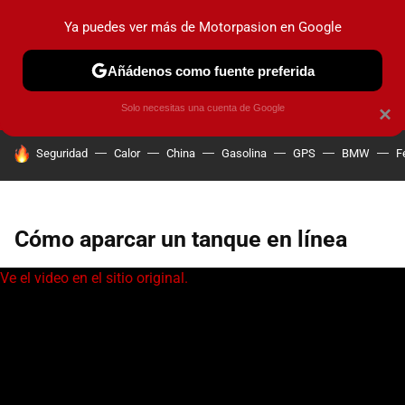
Ya puedes ver más de Motorpasion en Google
PRUEBAS
COCHES ELÉCTRICOS
OBSERVATORIO
F1
Añádenos como fuente preferida
Solo necesitas una cuenta de Google
×
HOY SE HABLA DE
Seguridad
Calor
China
Gasolina
GPS
BMW
F
Cómo aparcar un tanque en línea
Ve el video en el sitio original.