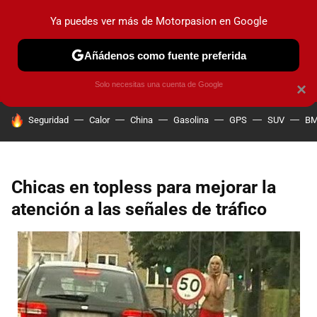
Ya puedes ver más de Motorpasion en Google
PRUEBAS
COCHES ELÉCTRICOS
OBSERVATORIO
F1
Añádenos como fuente preferida
Solo necesitas una cuenta de Google
×
HOY SE HABLA DE
Seguridad
Calor
China
Gasolina
GPS
SUV
B
Chicas en topless para mejorar la
atención a las señales de tráfico