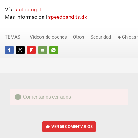
Vía |
autoblog.it
Más información |
speedbandits.dk
TEMAS
Vídeos de coches
Otros
Seguridad
Chicas 
FACEBOOK
TWITTER
FLIPBOARD
E-
WHATSAPP
MAIL
Comentarios cerrados
VER
50 COMENTARIOS