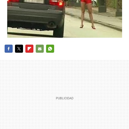
FACEBOOK
TWITTER
FLIPBOARD
E-
WHATSAPP
MAIL