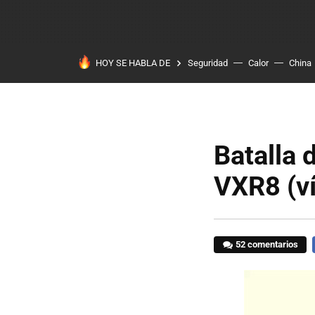
HOY SE HABLA DE
Seguridad
Calor
China
Batalla 
VXR8 (v
52 comentarios