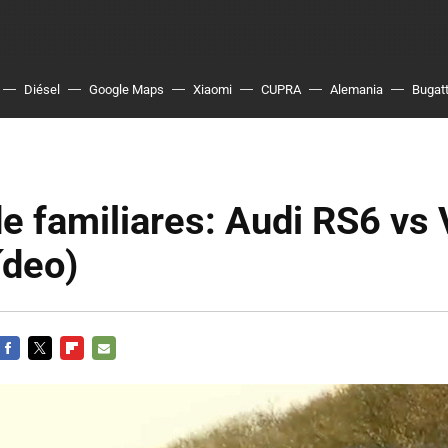
Diésel
Google Maps
Xiaomi
CUPRA
Alemania
Bugatt
de familiares: Audi RS6 vs 
ídeo)
FACEBOOK
TWITTER
FLIPBOARD
E-
MAIL