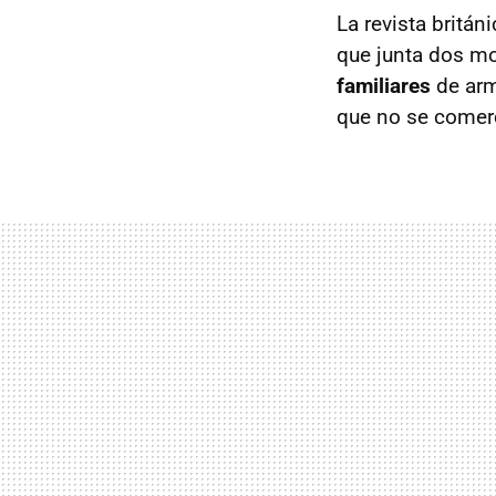
La revista britán
que junta dos mo
familiares
de arm
que no se comerc