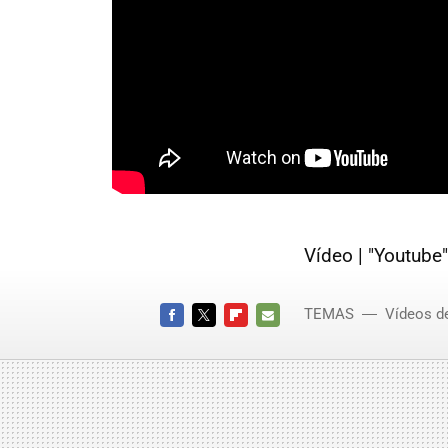
Vídeo | "Youtub
TEMAS
Vídeos d
FACEBOOK
TWITTER
FLIPBOARD
E-
MAIL