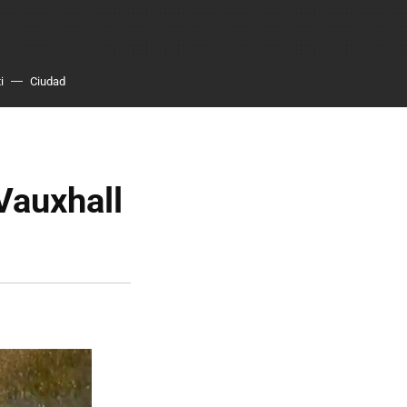
i
Ciudad
Vauxhall