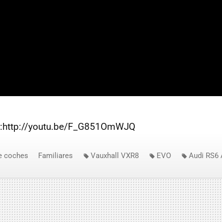
e":http://youtu.be/F_G851OmWJQ
e coches
Familiares
Vauxhall VXR8
EVO
Audi RS6 