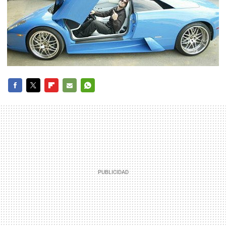
FACEBOOK
TWITTER
FLIPBOARD
E-
WHATSAPP
MAIL