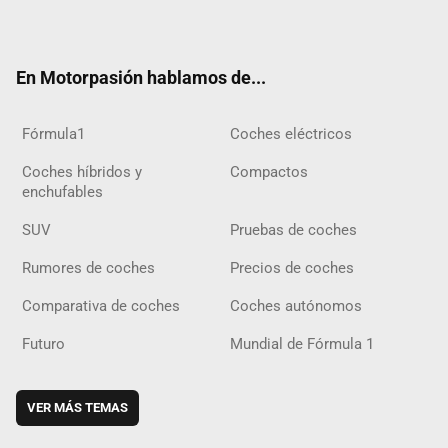
ter
ebo
ube
agra
gra
boar
ok
ok
m
m
d
En Motorpasión hablamos de...
Fórmula1
Coches eléctricos
Coches híbridos y
Compactos
enchufables
SUV
Pruebas de coches
Rumores de coches
Precios de coches
Comparativa de coches
Coches autónomos
Futuro
Mundial de Fórmula 1
VER MÁS TEMAS