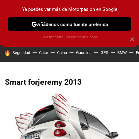
Ya puedes ver más de Motorpasion en Google
PRUEBAS
COCHES ELÉCTRICOS
OBSERVATORIO
F1
Añádenos como fuente preferida
Solo necesitas una cuenta de Google
×
HOY SE HABLA DE
Seguridad
Calor
China
Gasolina
GPS
BMW
F
Smart forjeremy 2013