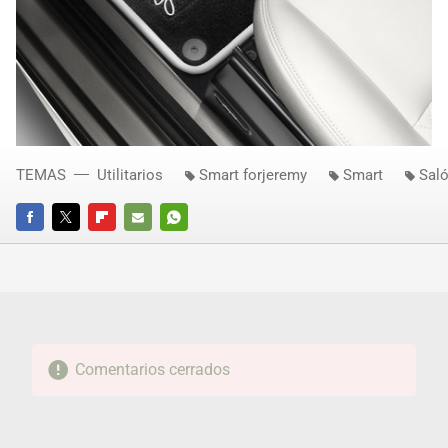
TEMAS
Utilitarios
Smart forjeremy
Smart
Saló
FACEBOOK
TWITTER
FLIPBOARD
E-
WHATSAPP
MAIL
Comentarios cerrados