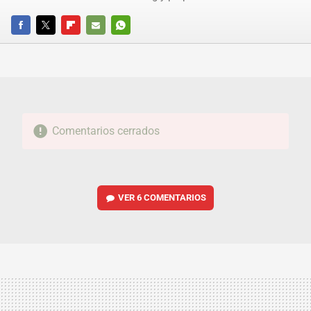
FACEBOOK
TWITTER
FLIPBOARD
E-
WHATSAPP
MAIL
Comentarios cerrados
VER
6 COMENTARIOS