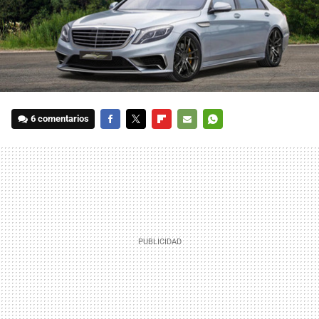
6 comentarios
FACEBOOK
TWITTER
FLIPBOARD
E-
WHATSAPP
MAIL