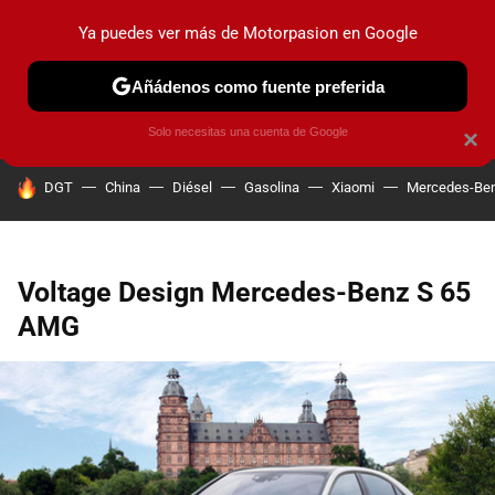
Ya puedes ver más de Motorpasion en Google
PRUEBAS
COCHES ELÉCTRICOS
OBSERVATORIO
F1
Añádenos como fuente preferida
Solo necesitas una cuenta de Google
×
HOY SE HABLA DE
DGT
China
Diésel
Gasolina
Xiaomi
Mercedes-Be
Voltage Design Mercedes-Benz S 65
AMG