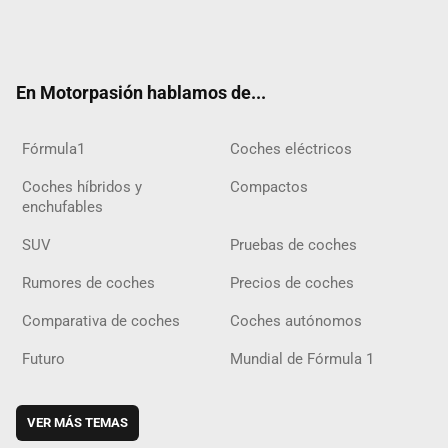
Twit
Fac
Yout
Inst
Tele
RSS
Flip
Tikt
ter
ebo
ube
agra
gra
boar
ok
ok
m
m
d
En Motorpasión hablamos de...
Fórmula1
Coches eléctricos
Coches híbridos y
Compactos
enchufables
SUV
Pruebas de coches
Rumores de coches
Precios de coches
Comparativa de coches
Coches autónomos
Futuro
Mundial de Fórmula 1
VER MÁS TEMAS