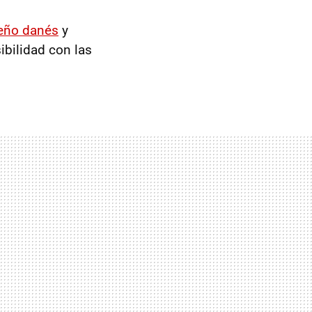
seño danés
y
ibilidad con las