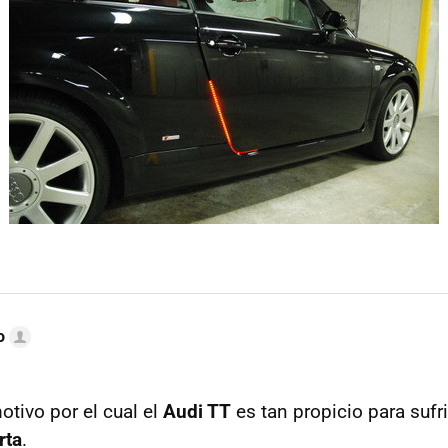
o
tivo por el cual el
Audi TT
es tan propicio para sufr
rta
.