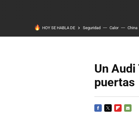
HOY SE HABLA DE
Seguridad
Calor
China
Un Audi 
puertas
FACEBOOK
TWITTER
FLIPBOARD
E-
MAIL